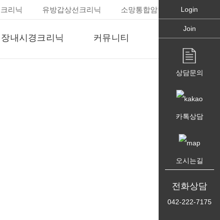
경크리닉
유방갑상선크리닉
소망통합암면역크리닉
Login
Join
대장내시경크리닉
커뮤니티
병원소개
장내시경(수면)
공지사항
병원장인사말
상담문의
장용종절제술
고객의 소리
의료진소개
언론 속 송도외과
의료장비보기
카톡상담
병원둘러보기
찾아오시는길
오시는길
전화상담
042-222-7175