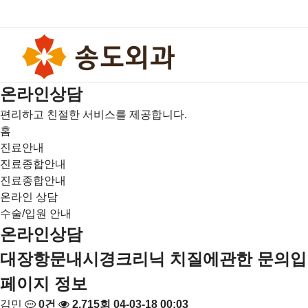
온
라
인
상
담
편리하고 친절한 서비스를 제공합니다.
홈
진료안내
진료종합안내
진료종합안내
온라인 상담
수술/입원 안내
온라인상담
대장항문내시경크리닉
치질에관한 문의입
페이지 정보
김민
0건
2,715회
04-03-18 00:03