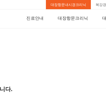
대장항문내시경크리닉
복강
진료안내
대장항문크리닉
진료종합안내
전문크리닉의 필요성
대
온라인 상담
치핵/치루/치열
대
수술/입원 안내
항문주위농양
항문소양증
대장/직장암
과민성대장
변비
니다.